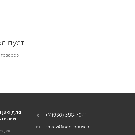
л пуст
 товаров
ЦИЯ ДЛЯ
+7 (930) 386-76-11
АТЕЛЕЙ
zakaz@neo-house.ru
родаж