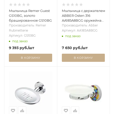
Мыльница Remer Guest
Мыльница с держателем
GS10BG, золото
ABBER Osten 316
брашированное GS10BG
AA185A8BGG оружейная
сталь брашированная
Производитель: Remer
Производитель: Abber
Rubinetterie
Артикул: AA185A8BGG
Артикул: GS10BG
под заказ
под заказ
9 393
руб.
/шт
7 650
руб.
/шт
В КОРЗИНУ
В КОРЗИНУ