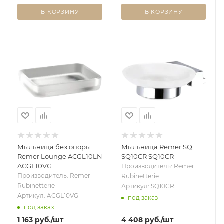
В КОРЗИНУ
В КОРЗИНУ
Мыльница без опоры
Мыльница Remer SQ
Remer Lounge ACGL10LN
SQ10CR SQ10CR
ACGL10VG
Производитель: Remer
Производитель: Remer
Rubinetterie
Rubinetterie
Артикул: SQ10CR
Артикул: ACGL10VG
под заказ
под заказ
1 163
руб.
/шт
4 408
руб.
/шт