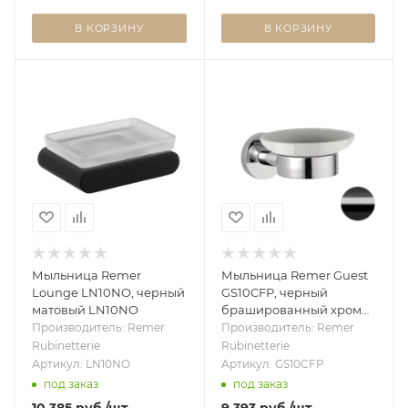
В КОРЗИНУ
В КОРЗИНУ
Мыльница Remer
Мыльница Remer Guest
Lounge LN10NO, черный
GS10CFP, черный
матовый LN10NO
брашированный хром
GS10CFP
Производитель: Remer
Производитель: Remer
Rubinetterie
Rubinetterie
Артикул: LN10NO
Артикул: GS10CFP
под заказ
под заказ
10 385
руб.
/шт
9 393
руб.
/шт