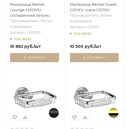
Мыльница Remer
Мыльница Remer Guest
Lounge LN10VO,
GS11XV, сталь GS11XV
состаренная латунь
Производитель: Remer
LN10VO
Производитель: Remer
Rubinetterie
Rubinetterie
Артикул: GS11XV
Артикул: LN10VO
под заказ
под заказ
10 862
руб.
/шт
10 500
руб.
/шт
В КОРЗИНУ
В КОРЗИНУ