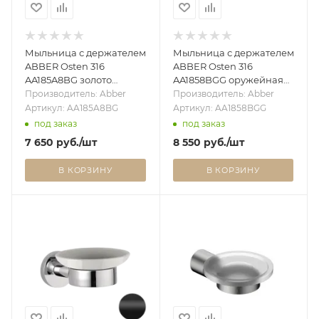
Мыльница с держателем
Мыльница с держателем
ABBER Osten 316
ABBER Osten 316
AA185A8BG золото
AA1858BGG оружейная
брашированное
сталь брашированная
Производитель: Abber
Производитель: Abber
Артикул: AA185A8BG
Артикул: AA1858BGG
под заказ
под заказ
7 650
руб.
/шт
8 550
руб.
/шт
В КОРЗИНУ
В КОРЗИНУ