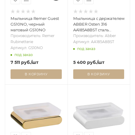
Мыльница Remer Guest
Мыльница с держателем
GS10NO, черный
ABBER Osten 316
матовый GS10NO
AA185A8BST сталь
брашированная
Производитель: Remer
Производитель: Abber
Rubinetterie
Артикул: AA185A8BST
Артикул: GS10NO
под заказ
под заказ
7 511
руб.
/шт
5 400
руб.
/шт
В КОРЗИНУ
В КОРЗИНУ