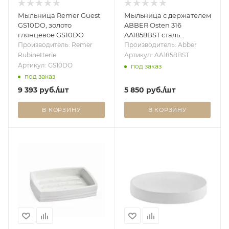
Мыльница Remer Guest
Мыльница с держателем
GS10DO, золото
ABBER Osten 316
глянцевое GS10DO
AA1858BST сталь
брашированная
Производитель: Remer
Производитель: Abber
Rubinetterie
Артикул: AA1858BST
Артикул: GS10DO
под заказ
под заказ
9 393
руб.
/шт
5 850
руб.
/шт
В КОРЗИНУ
В КОРЗИНУ