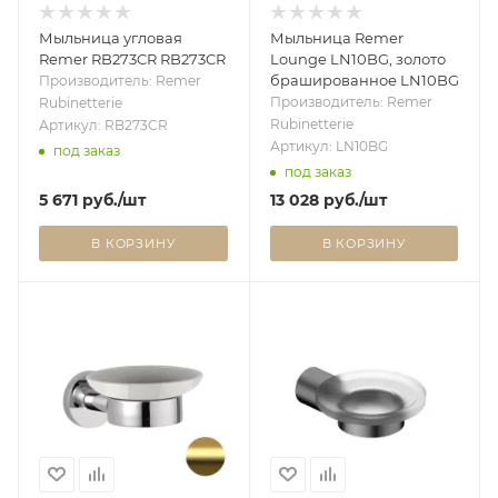
Мыльница угловая
Мыльница Remer
Remer RB273CR RB273CR
Lounge LN10BG, золото
брашированное LN10BG
Производитель: Remer
Производитель: Remer
Rubinetterie
Rubinetterie
Артикул: RB273CR
Артикул: LN10BG
под заказ
под заказ
5 671
руб.
/шт
13 028
руб.
/шт
В КОРЗИНУ
В КОРЗИНУ