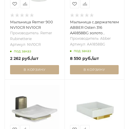
Мыльница Remer 900
Мыльница с держателем
NV10CR NV10CR
ABBER Osten 316
AA1858BG золото
Производитель: Remer
брашированное
Производитель: Abber
Rubinetterie
Артикул: AA1858BG
Артикул: NV10CR
под заказ
под заказ
2 262
руб.
/шт
8 550
руб.
/шт
В КОРЗИНУ
В КОРЗИНУ