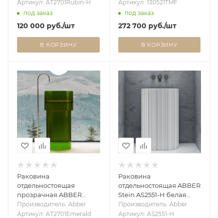
красная
130521TMF
Артикул: AT2701Rubin-H
Артикул: 130521TMF
под заказ
под заказ
120 000
руб.
/шт
272 700
руб.
/шт
В КОРЗИНУ
В КОРЗИНУ
Раковина
Раковина
отдельностоящая
отдельностоящая ABBER
прозрачная ABBER
Stein AS2551-H белая
Kristall AT2701Emerald
матовая
Производитель: Abber
Производитель: Abber
зеленая
Артикул: AT2701Emerald
Артикул: AS2551-H