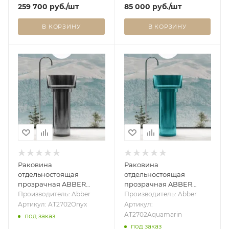
259 700
руб.
/шт
85 000
руб.
/шт
В КОРЗИНУ
В КОРЗИНУ
Раковина
Раковина
отдельностоящая
отдельностоящая
прозрачная ABBER
прозрачная ABBER
Kristall AT2702Onyx
Kristall AT2702Aquamarin
Производитель: Abber
Производитель: Abber
черная
бирюзовая
Артикул: AT2702Onyx
Артикул:
AT2702Aquamarin
под заказ
под заказ