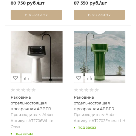
80 750
руб.
/шт
87 550
руб.
/шт
В КОРЗИНУ
В КОРЗИНУ
Раковина
Раковина
отдельностоящая
отдельностоящая
прозрачная ABBER
прозрачная ABBER
Kristall AT2706White-
Kristall AT2702Emerald-H
Производитель: Abber
Производитель: Abber
Onyx белый/черный
зеленая
Артикул: AT2706White-
Артикул: AT2702Emerald-H
Onyx
под заказ
под заказ