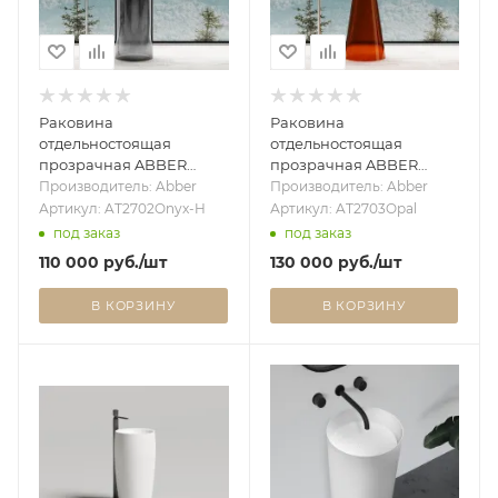
Раковина
Раковина
отдельностоящая
отдельностоящая
прозрачная ABBER
прозрачная ABBER
Kristall AT2702Onyx-H
Kristall AT2703Opal
Производитель: Abber
Производитель: Abber
черная
коричневая
Артикул: AT2702Onyx-H
Артикул: AT2703Opal
под заказ
под заказ
110 000
руб.
/шт
130 000
руб.
/шт
В КОРЗИНУ
В КОРЗИНУ