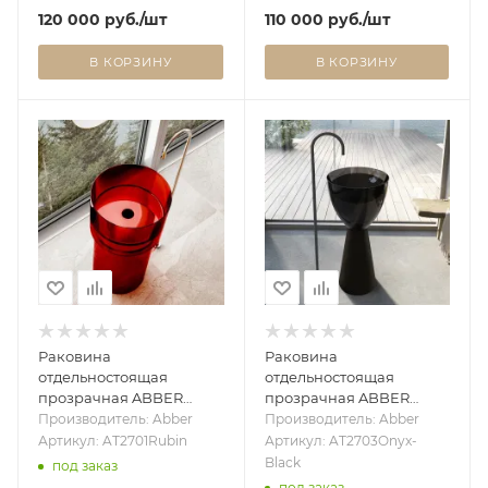
120 000
руб.
/шт
110 000
руб.
/шт
В КОРЗИНУ
В КОРЗИНУ
Раковина
Раковина
отдельностоящая
отдельностоящая
прозрачная ABBER
прозрачная ABBER
Kristall AT2701Rubin
AT2703Onyx-Black
Производитель: Abber
Производитель: Abber
красная
черный/черный
Артикул: AT2701Rubin
Артикул: AT2703Onyx-
матовый
Black
под заказ
под заказ