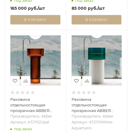
под заказ
под заказ
165 000
руб.
/шт
85 000
руб.
/шт
В КОРЗИНУ
В КОРЗИНУ
Раковина
Раковина
отдельностоящая
отдельностоящая
прозрачная ABBER
прозрачная ABBER
Kristall AT2702Opal
Kristall AT2701White-
Производитель: Abber
Производитель: Abber
коричневая
Aquamarin белый/
Артикул: AT2702Opal
Артикул: AT2701White-
бирюзовый
Aquamarin
под заказ