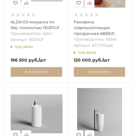
ALDA 03 покраска по
Раковина
RAL полностью 130311GF
отдельностоящая
прозрачная ABBER
Производитель: Salini
Kristall AT2701Opal
Производитель: Abber
Артикул: 130311GF
коричневая
Артикул: AT2701Opal
под заказ
под заказ
196 500
руб.
/шт
120 000
руб.
/шт
В КОРЗИНУ
В КОРЗИНУ