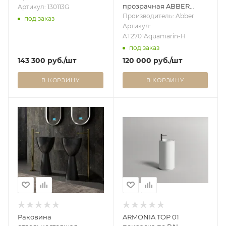
прозрачная ABBER
Артикул: 130113G
Kristall
Производитель: Abber
под заказ
AT2701Aquamarin-H
Артикул:
бирюзовая
AT2701Aquamarin-H
под заказ
143 300
руб.
/шт
120 000
руб.
/шт
В КОРЗИНУ
В КОРЗИНУ
Раковина
ARMONIA TOP 01