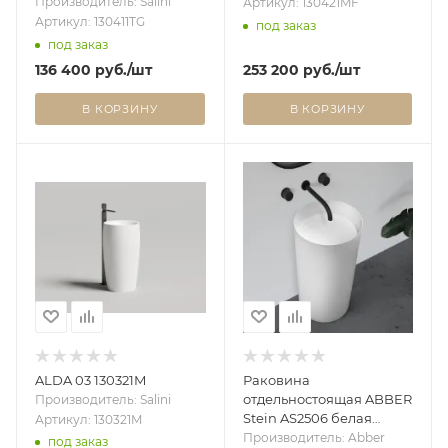
Производитель: Salini
Артикул: 130421MF
Артикул: 130411TG
под заказ
под заказ
136 400
руб.
/шт
253 200
руб.
/шт
В КОРЗИНУ
В КОРЗИНУ
ALDA 03 130321M
Раковина
отдельностоящая ABBER
Производитель: Salini
Stein AS2506 белая
Артикул: 130321M
матовая
Производитель: Abber
под заказ