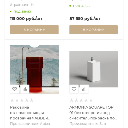
бирюзовый
Aquamarin-H
под заказ
под заказ
115 000
руб.
/шт
87 550
руб.
/шт
В КОРЗИНУ
В КОРЗИНУ
Раковина
ARMONIA SQUARE TOP
отдельностоящая
01 без отверстия под
прозрачная ABBER
смеситель покраска по
Kristall AT2701Rubin-H
RAL полностью
Производитель: Abber
Производитель: Salini