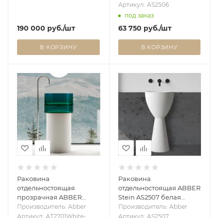
Артикул: AS2506
под заказ
190 000
руб.
/шт
63 750
руб.
/шт
В КОРЗИНУ
В КОРЗИНУ
Раковина
Раковина
отдельностоящая
отдельностоящая ABBER
прозрачная ABBER
Stein AS2507 белая
Kristall AT2701White-
матовая
Производитель: Abber
Производитель: Abber
Aquamarin-H белый/
Артикул: AT2701White-
Артикул: AS2507