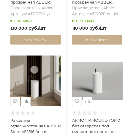
прозрачная ABBER
прозрачная ABBER
Kristall AT2703Onyx
Kristall AT2702Emerald
Производитель: Abber
Производитель: Abber
черная
зеленая
Артикул: AT2703Onyx
Артикул: AT2702Emerald
под заказ
под заказ
130 000
руб.
/шт
110 000
руб.
/шт
В КОРЗИНУ
В КОРЗИНУ
Раковина
ARMONIA ROUND TOP 01
отдельностоящая ABBER
без отверстия под
Stein AS2516 белая
смеситель в цвете по