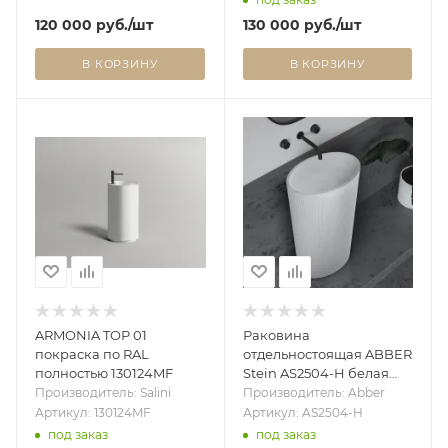
120 000
руб.
/шт
130 000
руб.
/шт
В КОРЗИНУ
В КОРЗИНУ
ARMONIA TOP 01
Раковина
покраска по RAL
отдельностоящая ABBER
полностью 130124MF
Stein AS2504-H белая
матовая
Производитель: Salini
Производитель: Abber
Артикул: 130124MF
Артикул: AS2504-H
под заказ
под заказ