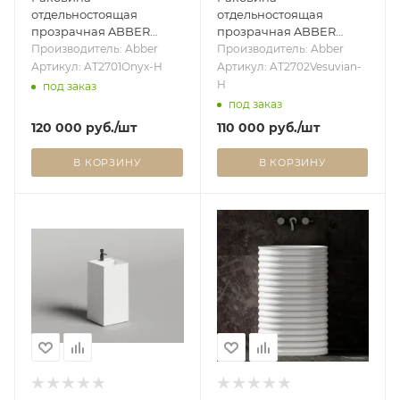
отдельностоящая
отдельностоящая
прозрачная ABBER
прозрачная ABBER
Kristall AT2701Onyx-H
Kristall AT2702Vesuvian-H
Производитель: Abber
Производитель: Abber
черная
оливковая
Артикул: AT2701Onyx-H
Артикул: AT2702Vesuvian-
H
под заказ
под заказ
120 000
руб.
/шт
110 000
руб.
/шт
В КОРЗИНУ
В КОРЗИНУ