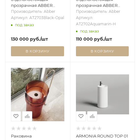
прозрачная ABBER
прозрачная ABBER
Kristall AT2703Black-Opal
Kristall
Производитель: Abber
Производитель: Abber
черный/коричневый
AT2702Aquamarin-H
Артикул: AT2703Black-Opal
Артикул:
бирюзовая
AT2702Aquamarin-H
под заказ
под заказ
130 000
руб.
/шт
110 000
руб.
/шт
В КОРЗИНУ
В КОРЗИНУ
Раковина
ARMONIA ROUND TOP 01