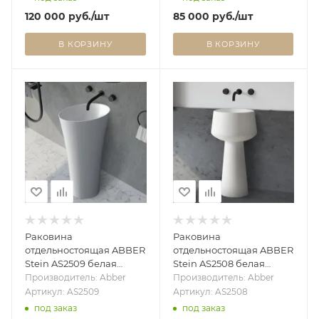
120 000
руб.
/шт
85 000
руб.
/шт
В КОРЗИНУ
В КОРЗИНУ
Раковина
Раковина
отдельностоящая ABBER
отдельностоящая ABBER
Stein AS2509 белая
Stein AS2508 белая
матовая
матовая
Производитель: Abber
Производитель: Abber
Артикул: AS2509
Артикул: AS2508
под заказ
под заказ