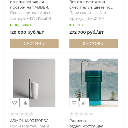
отдельностоящая
без отверстия под
прозрачная ABBER
смеситель в цвете по
Kristall AT2701Opal-H
RAL покраска по RAL
Производитель: Abber
Производитель: Salini
коричневая
полностью 130421TMF
Артикул: AT2701Opal-H
Артикул: 130421TMF
под заказ
под заказ
120 000
руб.
/шт
272 700
руб.
/шт
В КОРЗИНУ
В КОРЗИНУ
ARMONIA 03 130113G
Раковина
отдельностоящая
Производитель: Salini