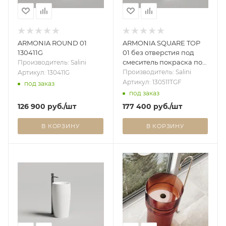
ARMONIA ROUND 01
ARMONIA SQUARE TOP
130411G
01 без отверстия под
смеситель покраска по
Производитель: Salini
RAL полностью 130511TGF
Производитель: Salini
Артикул: 130411G
Артикул: 130511TGF
под заказ
под заказ
126 900
руб.
/шт
177 400
руб.
/шт
В КОРЗИНУ
В КОРЗИНУ