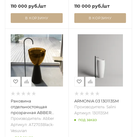
110 000
руб.
/шт
110 000
руб.
/шт
В КОРЗИНУ
В КОРЗИНУ
Раковина
ARMONIA 03 130113SM
отдельностоящая
Производитель: Salini
прозрачная ABBER
Артикул: 130113SM
Kristall AT2703Black-
Производитель: Abber
под заказ
Vesuvian черный/
Артикул: AT2703Black-
оливковый
Vesuvian