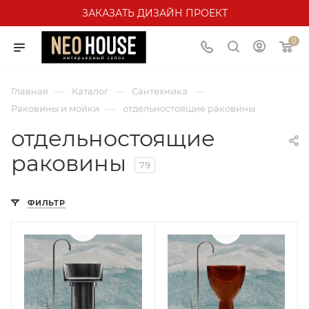
ЗАКАЗАТЬ ДИЗАЙН ПРОЕКТ
0
—
—
—
Главная
Каталог
Сантехника
—
Раковины и мойки
отдельностоящие раковины
отдельностоящие
раковины
79
ФИЛЬТР