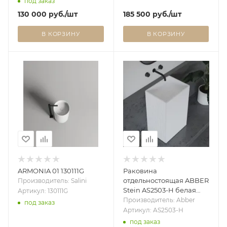
под заказ
130 000
руб.
/шт
185 500
руб.
/шт
В КОРЗИНУ
В КОРЗИНУ
ARMONIA 01 130111G
Раковина
отдельностоящая ABBER
Производитель: Salini
Stein AS2503-H белая
Артикул: 130111G
матовая
Производитель: Abber
под заказ
Артикул: AS2503-H
под заказ