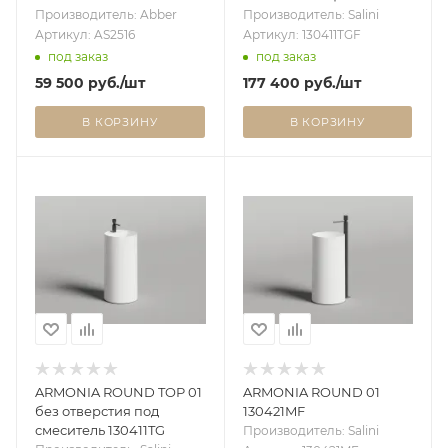
матовая
RAL покраска по RAL
Производитель: Abber
Производитель: Salini
полностью 130411TGF
Артикул: AS2516
Артикул: 130411TGF
под заказ
под заказ
59 500
руб.
/шт
177 400
руб.
/шт
В КОРЗИНУ
В КОРЗИНУ
ARMONIA ROUND TOP 01
ARMONIA ROUND 01
без отверстия под
130421MF
смеситель 130411TG
Производитель: Salini