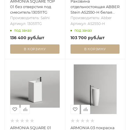
ARMONIA SQUARE TOP
Раковина
01 без отверстия под
отдельностоящая ABBER
смеситель 130511TG
Stein AS2550-H белая
матовая
Производитель: Salini
Производитель: Abber
Артикул: 130511TG
Артикул: AS2550-H
под заказ
под заказ
136 400
руб.
/шт
103 700
руб.
/шт
В КОРЗИНУ
В КОРЗИНУ
ARMONIA SQUARE 01
ARMONIA 03 покраска