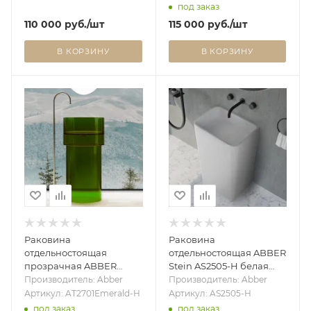
под заказ
110 000
руб.
/шт
115 000
руб.
/шт
В КОРЗИНУ
В КОРЗИНУ
Раковина
Раковина
отдельностоящая
отдельностоящая ABBER
прозрачная ABBER
Stein AS2505-H белая
Kristall AT2701Emerald-H
матовая
Производитель: Abber
Производитель: Abber
зеленая
Артикул: AT2701Emerald-H
Артикул: AS2505-H
под заказ
под заказ