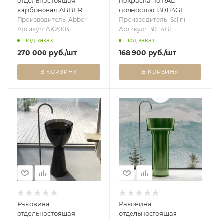
отдельностоящая
покраска по RAL
карбоновая ABBER
полностью 130114GF
Karbon AK2003 черная
Производитель: Abber
Производитель: Salini
Артикул: AK2003
Артикул: 130114GF
под заказ
под заказ
270 000
руб.
/шт
168 900
руб.
/шт
В КОРЗИНУ
В КОРЗИНУ
Раковина
Раковина
отдельностоящая
отдельностоящая