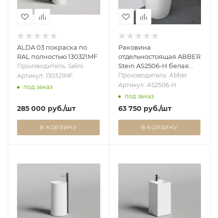
ALDA 03 покраска по
Раковина
RAL полностью 130321MF
отдельностоящая ABBER
Stein AS2506-H белая
Производитель: Salini
матовая
Производитель: Abber
Артикул: 130321MF
Артикул: AS2506-H
под заказ
под заказ
285 000
руб.
/шт
63 750
руб.
/шт
В КОРЗИНУ
В КОРЗИНУ