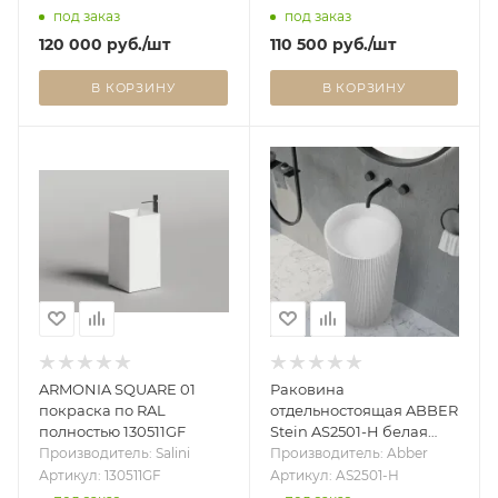
под заказ
под заказ
120 000
руб.
/шт
110 500
руб.
/шт
В КОРЗИНУ
В КОРЗИНУ
ARMONIA SQUARE 01
Раковина
покраска по RAL
отдельностоящая ABBER
полностью 130511GF
Stein AS2501-H белая
матовая
Производитель: Salini
Производитель: Abber
Артикул: 130511GF
Артикул: AS2501-H