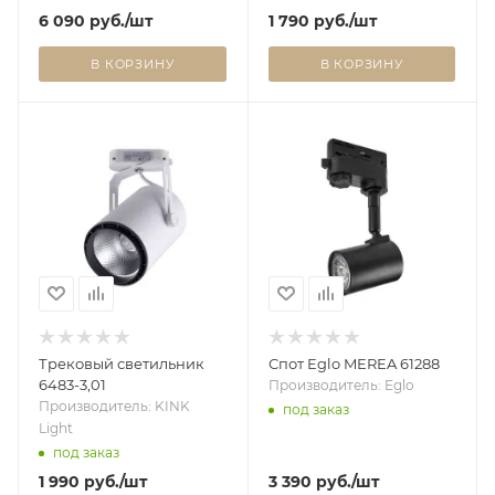
6 090
руб.
/шт
1 790
руб.
/шт
В КОРЗИНУ
В КОРЗИНУ
Трековый светильник
Спот Eglo MEREA 61288
6483-3,01
Производитель: Eglo
Производитель: KINK
под заказ
Light
под заказ
1 990
руб.
/шт
3 390
руб.
/шт