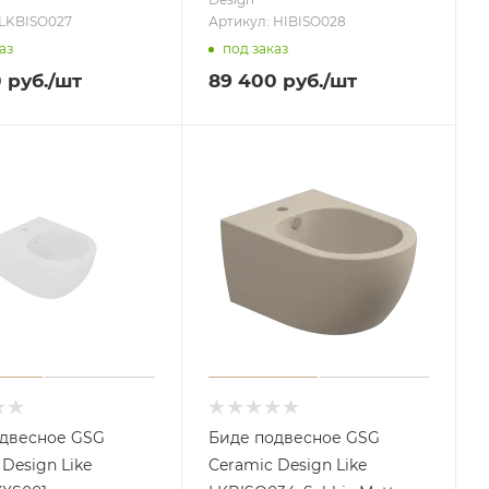
 LKBISO027
Артикул: HIBISO028
аз
под заказ
0
руб.
/шт
89 400
руб.
/шт
одвесное GSG
Биде подвесное GSG
 Design Like
Ceramic Design Like