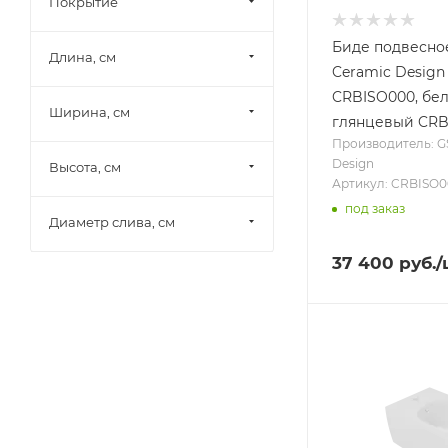
Покрытие
Биде подвесно
Длина, см
Ceramic Design 
CRBISO000, бе
Ширина, см
глянцевый CRB
Производитель: G
Design
Высота, см
Артикул: CRBISO
под заказ
Диаметр слива, см
37 400
руб.
/