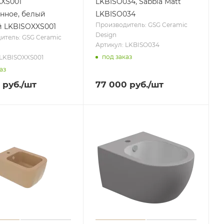
XS001
LKBISO034, Sabbia Matt
нное, белый
LKBISO034
Производитель: GSG Ceramic
 LKBISOXXS001
Design
итель: GSG Ceramic
Артикул: LKBISO034
под заказ
 LKBISOXXS001
аз
руб.
/шт
77 000
руб.
/шт