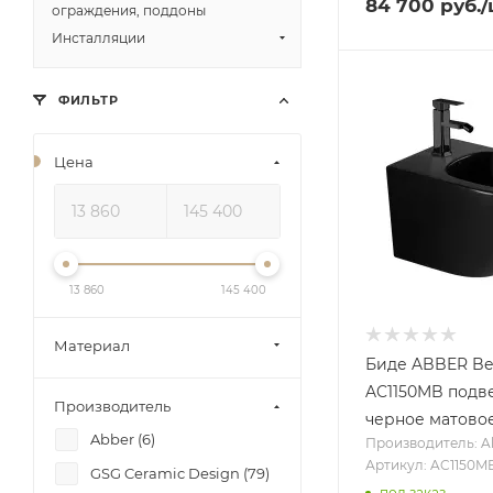
84 700
руб.
/
ограждения, поддоны
Инсталляции
ФИЛЬТР
Цена
13 860
145 400
Материал
Биде ABBER B
AC1150MB подв
Производитель
черное матово
Abber (
6
)
Производитель: A
Артикул: AC1150M
GSG Ceramic Design (
79
)
под заказ