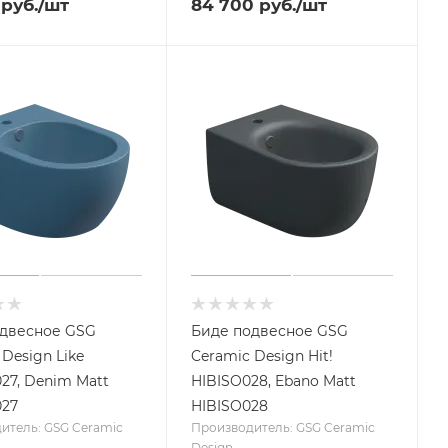
руб.
/шт
84 700
руб.
/шт
одвесное GSG
Биде подвесное GSG
 Design Like
Ceramic Design Hit!
27, Denim Matt
HIBISO028, Ebano Matt
027
HIBISO028
итель: GSG Ceramic
Производитель: GSG Ceramic
Design