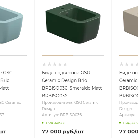
е GSG
Биде подвесное GSG
Биде п
 Brio
Ceramic Design Brio
Ceramic
Matt
BRBISO036, Smeraldo Matt
BRBISO0
BRBISO036
BRBISO
SG Ceramic
Производитель: GSG Ceramic
Производ
Design
Design
37
Артикул: BRBISO036
Артикул:
под заказ
под зак
шт
77 000
руб.
/шт
77 00