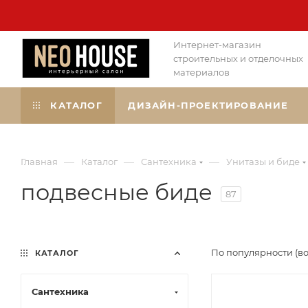
Интернет-магазин
строительных и отделочных
материалов
КАТАЛОГ
ДИЗАЙН-ПРОЕКТИРОВАНИЕ
—
—
—
Главная
Каталог
Сантехника
Унитазы и биде
подвесные биде
87
По популярности (в
КАТАЛОГ
Сантехника