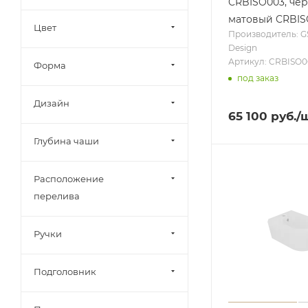
CRBISO003, че
матовый CRBIS
Цвет
Производитель: G
Design
Артикул: CRBISO0
Форма
под заказ
Дизайн
65 100
руб.
/
Глубина чаши
Расположение
перелива
Ручки
Подголовник