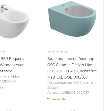
BBER Bequem
Биде подвесное биколор
MW подвесное
GSG Ceramic Design Like
атовое
LKBISOBI000/037, White/Ice
итель: Abber
Matt LKBISOBI000/037
 AC1150MW
Производитель: GSG Ceramic
аз
Design
Артикул: LKBISOBI000/037
под заказ