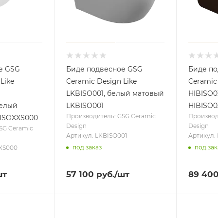
е GSG
Биде подвесное GSG
Биде п
Like
Ceramic Design Like
Ceramic 
LKBISO001, белый матовый
HIBISO0
белый
LKBISO001
HIBISO0
Производитель: GSG Ceramic
Производ
ISOXXS000
Design
Design
SG Ceramic
Артикул: LKBISO001
Артикул:
под заказ
под зак
XS000
шт
57 100
руб.
/шт
89 40