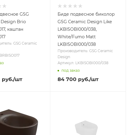
одвесное GSG
Биде подвесное биколор
 Design Brio
GSG Ceramic Design Like
17, каштан
LKBISOBI000/038,
017
White/Fumo Matt
итель: GSG Ceramic
LKBISOBI000/038
Производитель: GSG Ceramic
 BRBISO017
Design
аз
Артикул: LKBISOBI000/038
под заказ
0
руб.
/шт
84 700
руб.
/шт