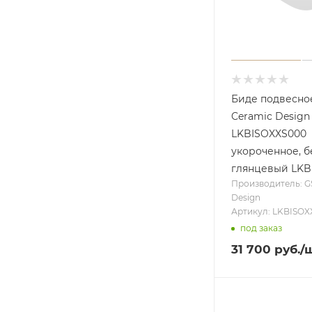
Биде подвесно
Ceramic Design 
LKBISOXXS000
укороченное, 
глянцевый LKB
Производитель: G
Design
Артикул: LKBISOX
под заказ
31 700
руб.
/