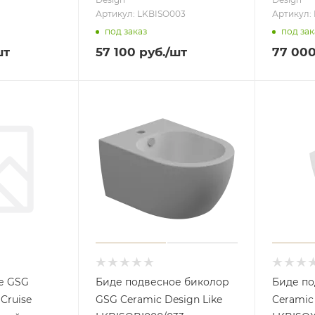
Артикул: LKBISO003
Артикул:
под заказ
под зак
шт
57 100
руб.
/шт
77 00
е GSG
Биде подвесное биколор
Биде п
Cruise
GSG Ceramic Design Like
Ceramic