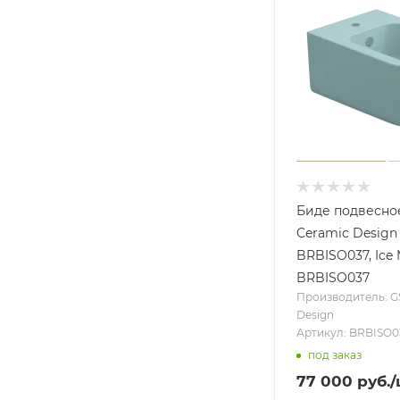
Биде подвесно
Ceramic Design
BRBISO037, Ice 
BRBISO037
Производитель: G
Design
Артикул: BRBISO0
под заказ
77 000
руб.
/