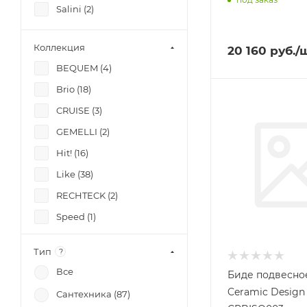
Salini (
2
)
Коллекция
20 160
руб.
/
BEQUEM (
4
)
Brio (
18
)
CRUISE (
3
)
GEMELLI (
2
)
Hit! (
16
)
Like (
38
)
RECHTECK (
2
)
Speed (
1
)
Touch (
3
)
Тип
?
Все
Биде подвесно
Ceramic Design 
Сантехника (
87
)