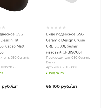
одвесное GSG
Биде подвесное GSG
Design Hit!
Ceramic Design Cruise
35, Cacao Matt
CRBISO001, белый
35
матовый CRBISO001
итель: GSG Ceramic
Производитель: GSG Ceramic
Design
 HIBISO035
Артикул: CRBISO001
аз
под заказ
0
руб.
/шт
65 100
руб.
/шт