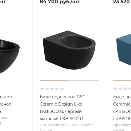
шт
84 700
руб.
/шт
23 520
equem
Биде подвесное GSG
Биде п
есное
Ceramic Design Like
Ceramic
е
LKBISO003, черный
LKBISO0
bber
матовый LKBISO003
LKBISO
B
Производитель: GSG Ceramic
Производ
Design
Design