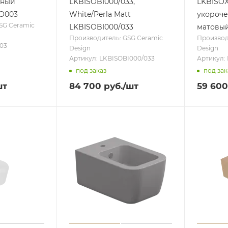
рный
LKBISOBI000/033,
LKBISOX
O003
White/Perla Matt
укороче
SG Ceramic
LKBISOBI000/033
матовый
Производитель: GSG Ceramic
Производ
03
Design
Design
Артикул: LKBISOBI000/033
Артикул:
под заказ
под зак
шт
84 700
руб.
/шт
59 600