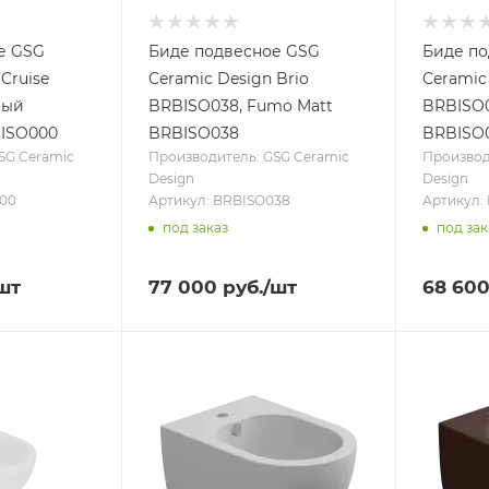
е GSG
Биде подвесное GSG
Биде п
Cruise
Ceramic Design Brio
Ceramic
лый
BRBISO038, Fumo Matt
BRBISO0
ISO000
BRBISO038
BRBISO
SG Ceramic
Производитель: GSG Ceramic
Производ
Design
Design
000
Артикул: BRBISO038
Артикул:
под заказ
под зак
шт
77 000
руб.
/шт
68 60