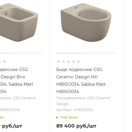
одвесное GSG
Биде подвесное GSG
 Design Brio
Ceramic Design Hit!
34, Sabbia Matt
HIBISO034, Sabbia Matt
034
HIBISO034
итель: GSG Ceramic
Производитель: GSG Ceramic
Design
 BRBISO034
Артикул: HIBISO034
аз
под заказ
0
руб.
/шт
89 400
руб.
/шт