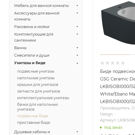
Мебель для ванной комнаты
Аксессуары для ванной
комнаты
Раковины и мойки
Комплектующие для
сантехники
Ванны
Смесители и души
Унитазы и биде
Биде подвесно
подвесные унитазы
напольные унитазы
GSG Ceramic De
крышки для унитазов
LKBISOBI000/02
запчасти для унитазов
White/Ebano Ma
интеллектуальные унитазы
LKBISOBI000/0
бачки для напольных
Производитель: G
унитазов
Design
подвесные биде
Артикул: LKBISOB
приставные биде
под заказ
Душевые кабины и