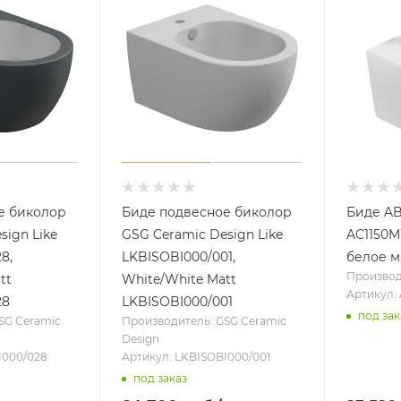
е биколор
Биде подвесное биколор
Биде A
sign Like
GSG Ceramic Design Like
AC1150
8,
LKBISOBI000/001,
белое м
Производ
tt
White/White Matt
Артикул:
28
LKBISOBI000/001
под зак
SG Ceramic
Производитель: GSG Ceramic
Design
I000/028
Артикул: LKBISOBI000/001
под заказ