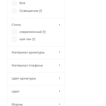
Все
Освещение (
1
)
Стиль
современный (
1
)
хай-тек (
1
)
Материал арматуры
Материал плафона
Цвет арматуры
Цвет
Форма