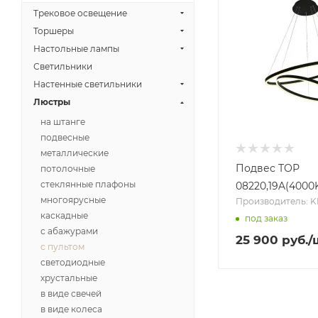
Трековое освещение
Торшеры
Настольные лампы
Светильники
Настенные светильники
Люстры
на штанге
подвесные
металлические
Подвес ТОР
потолочные
стеклянные плафоны
08220,19A(4000
многоярусные
Производитель: K
каскадные
под заказ
с абажурами
25 900
руб.
/
с пультом
светодиодные
хрустальные
в виде свечей
в виде колеса