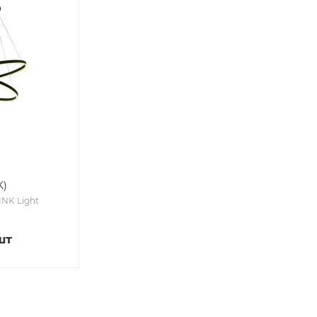
K)
INK Light
шт