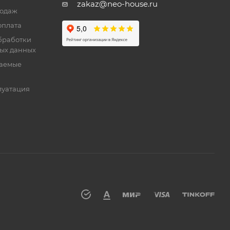
zakaz@neo-house.ru
родаж
оплата
бработки
ых данных
ваемые
луатация