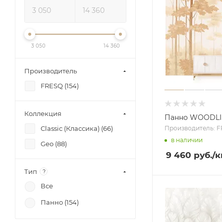
3 050
14 360
Производитель
FRESQ (
154
)
Коллекция
Панно WOODLI
Производитель: 
Classic (Классика) (
66
)
в наличии
Geo (
88
)
9 460 руб.
/к
Тип
?
Все
Панно (
154
)