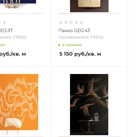
EO.37
Панно GEO.43
итель: FRESQ
Производитель: FRESQ
чии
в наличии
руб.
/кв. м
5 150 руб.
/кв. м