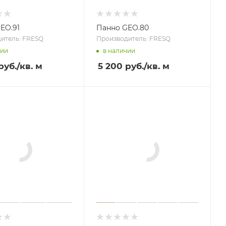
EO.91
Панно GEO.80
итель: FRESQ
Производитель: FRESQ
чии
в наличии
руб.
/кв. м
5 200 руб.
/кв. м