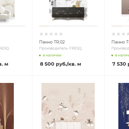
Панно TR.02
Панно T
FRESQ
Производитель: FRESQ
Производ
в наличии
в нали
в. м
8 500 руб.
/кв. м
7 530 