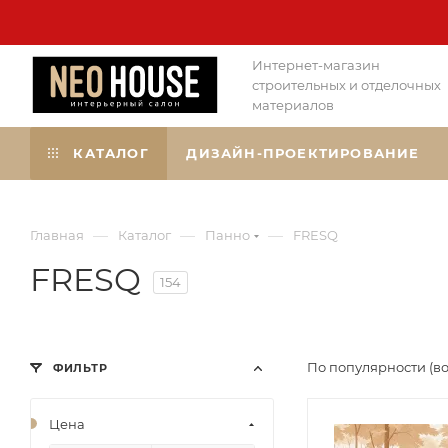
Интернет-магазин
строительных и отделочных
материалов
КАТАЛОГ
ДИЗАЙН-ПРОЕКТИРОВАНИЕ
—
—
—
Главная
Каталог
Паннo
FRESQ
FRESQ
154
По популярности (в
ФИЛЬТР
Цена