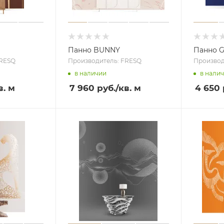
Панно BUNNY
Панно G
FRESQ
Производитель: FRESQ
Производ
в наличии
в нали
в. м
7 960 руб.
/кв. м
4 650 