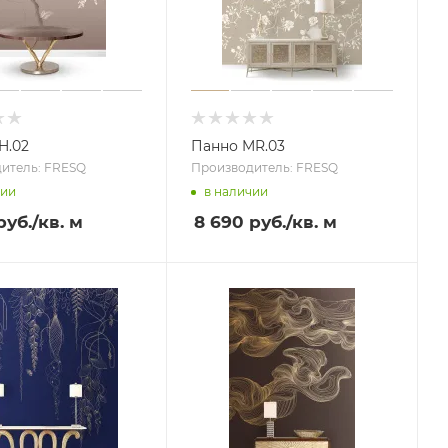
H.02
Панно MR.03
итель: FRESQ
Производитель: FRESQ
чии
в наличии
руб.
/кв. м
8 690 руб.
/кв. м