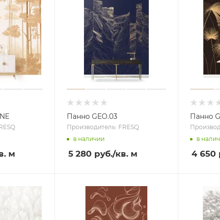
NE
Панно GEO.03
Панно G
FRESQ
Производитель: FRESQ
Производ
в наличии
в нали
в. м
5 280 руб.
/кв. м
4 650 