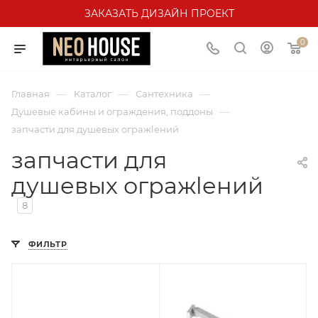
ЗАКАЗАТЬ ДИЗАЙН ПРОЕКТ
0
—
—
—
Главная
Каталог
Сантехника
—
Душевые кабины и ограждения, поддоны
запчасти для душевых огражlений
запчасти для
душевых огражlений
8
ФИЛЬТР