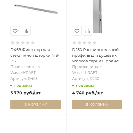
D468 Фиксатор для
D250 Расширительный
стеклянной шторки 41S-
профиль для душевых
BS
уголков серии Lippe 45S,
высота 1900
Производитель:
Производитель:
WasserKRAFT
WasserKRAFT
Артикул: D468
Артикул: D250
под заказ
под заказ
5 770
руб.
/шт
4 740
руб.
/шт
В КОРЗИНУ
В КОРЗИНУ