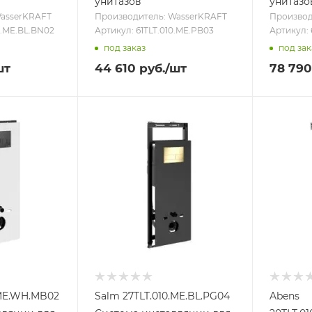
унитазов
унитазо
WasserKRAFT
Производитель: WasserKRAFT
Производ
0.ME.BL.BN02
Артикул: 61TLT.010.ME.PB03
Артикул:
под заказ
под зак
шт
44 610
руб.
/шт
78 790
.ME.WH.MB02
Salm 27TLT.010.ME.BL.PG04
Abens