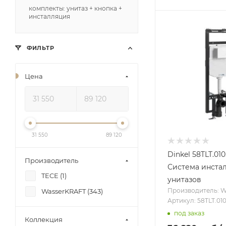
комплекты: унитаз + кнопка +
инсталляция
ФИЛЬТР
Цена
31 550
89 120
Dinkel 58TLT.0
Производитель
Система инста
TECE (
1
)
унитазов
Производитель: 
WasserKRAFT (
343
)
Артикул: 58TLT.0
под заказ
Коллекция