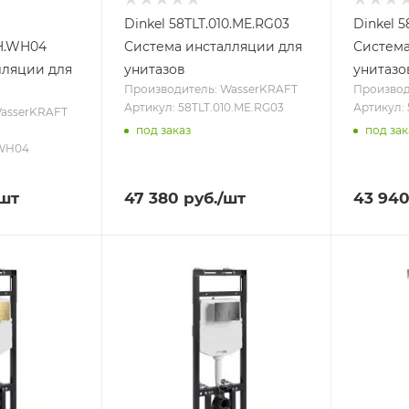
Dinkel 58TLT.010.ME.RG03
Dinkel 5
WH.WH04
Система инсталляции для
Система
лляции для
унитазов
унитазо
Производитель: WasserKRAFT
Производ
Артикул: 58TLT.010.ME.RG03
Артикул:
WasserKRAFT
под заказ
под зак
.WH04
/шт
47 380
руб.
/шт
43 94