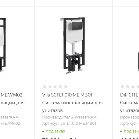
10.ME.WM02
Vils 56TLT.010.ME.MB01
Dill 61T
лляции для
Система инсталляции для
Система
унитазов
унитазо
WasserKRAFT
Производитель: WasserKRAFT
Производ
10.ME.WM02
Артикул: 56TLT.010.ME.MB01
Артикул: 
под заказ
под зак