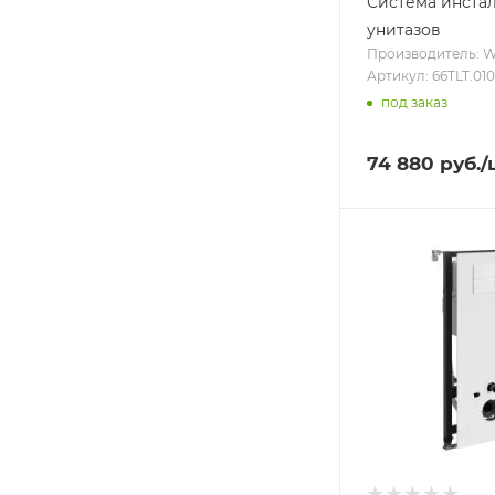
Система инста
унитазов
Производитель: 
Артикул: 66TLT.0
под заказ
74 880
руб.
/