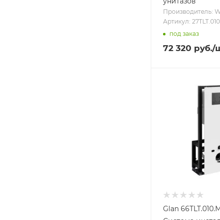
унитазов
Производитель: 
Артикул: 27TLT.01
под заказ
72 320
руб.
/
Glan 66TLT.010