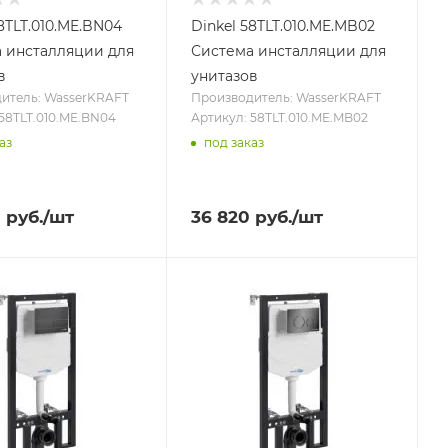
8TLT.010.ME.BN04
Dinkel 58TLT.010.ME.MB02
 инсталляции для
Система инсталляции для
в
унитазов
итель: WasserKRAFT
Производитель: WasserKRAFT
 58TLT.010.ME.BN04
Артикул: 58TLT.010.ME.MB02
аз
под заказ
0
руб.
/шт
36 820
руб.
/шт