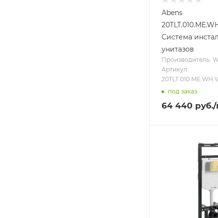
Abens
20TLT.010.ME.
Система инста
унитазов
Производитель: 
Артикул:
20TLT.010.ME.WH
под заказ
64 440
руб.