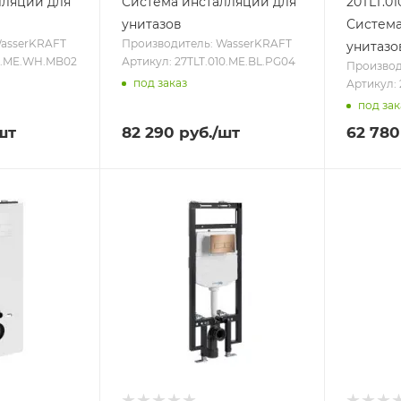
лляции для
Система инсталляции для
20TLT.0
унитазов
Система
WasserKRAFT
Производитель: WasserKRAFT
унитазо
10.ME.WH.MB02
Артикул: 27TLT.010.ME.BL.PG04
Производ
под заказ
Артикул: 
под зак
шт
82 290
руб.
/шт
62 780