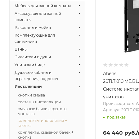
Мебель для ванной комнаты
Аксессуары для ванной
комнаты
Раковины и мойки
Комплектующие для
сантехники
Ванны
Смесители и души
Унитазы и биде
Душевые кабины и
Abens
ограждения, поддоны
20TLT.010.ME.B
Инсталляции
Система инста
кнопки смыва
унитазов
системы инсталляций
Производитель: 
смывные бачки скрытого
Артикул: 20TLT.0
монтажа
под заказ
комплекты: инсталяция +
кнопка
64 440
руб.
комплекты: смывной бачек +
кнопка