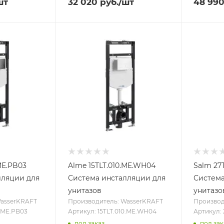
шт
32 020
руб.
/шт
48 99
ME.PB03
Alme 15TLT.010.ME.WH04
Salm 27
лляции для
Система инсталляции для
Система
унитазов
унитазо
WasserKRAFT
Производитель: WasserKRAFT
Производ
0.ME.PB03
Артикул: 15TLT.010.ME.WH04
Артикул: 
под заказ
под зак