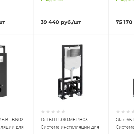
шт
39 440
руб.
/шт
75 170
.ME.BL.BN02
Dill 61TLT.010.ME.PB03
Glan 66
лляции для
Система инсталляции для
Система