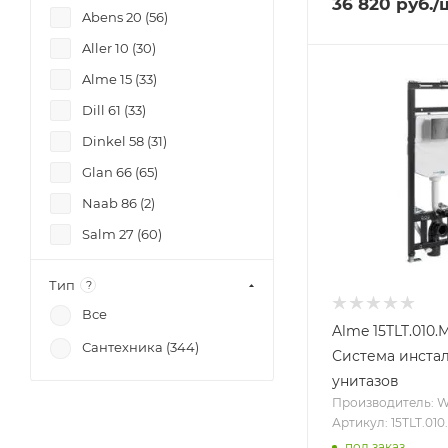
36 820
руб.
/
Abens 20 (
56
)
Aller 10 (
30
)
Alme 15 (
33
)
Dill 61 (
33
)
Dinkel 58 (
31
)
Glan 66 (
65
)
Naab 86 (
2
)
Salm 27 (
60
)
Vils 56 (
33
)
Тип
?
Все
Alme 15TLT.010.
Сантехника (
344
)
Система инста
унитазов
Производитель: 
Артикул: 15TLT.01
под заказ