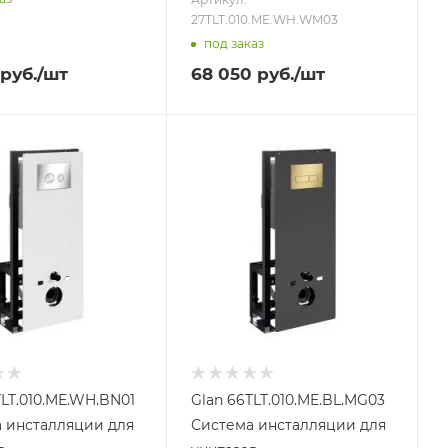
27TLT.010.ME.WH.WM03
под заказ
руб.
/шт
68 050
руб.
/шт
TLT.010.ME.WH.BN01
Glan 66TLT.010.ME.BL.MG03
 инсталляции для
Система инсталляции для