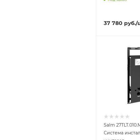
37 780
руб.
/
Salm 27TLT.010
Система инста