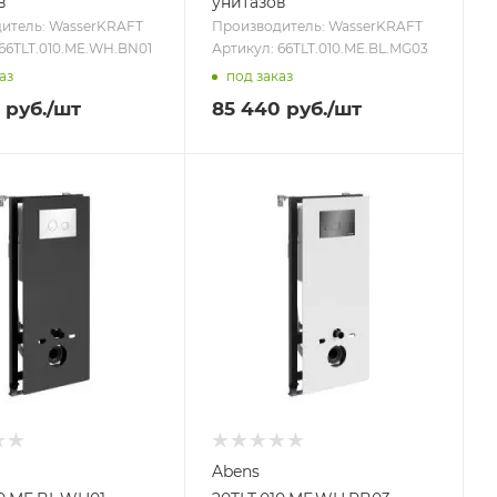
в
унитазов
итель: WasserKRAFT
Производитель: WasserKRAFT
 66TLT.010.ME.WH.BN01
Артикул: 66TLT.010.ME.BL.MG03
аз
под заказ
руб.
/шт
85 440
руб.
/шт
Abens