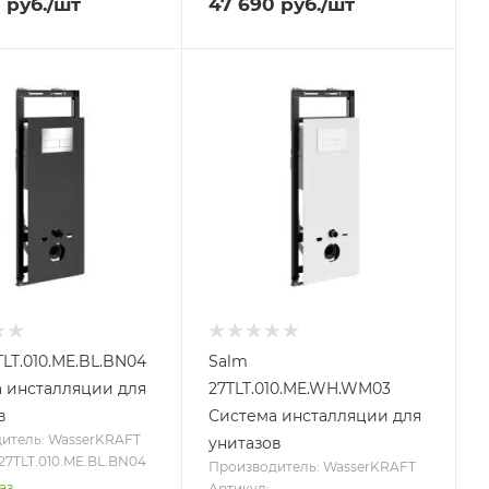
0
руб.
/шт
47 690
руб.
/шт
TLT.010.ME.BL.BN04
Salm
 инсталляции для
27TLT.010.ME.WH.WM03
в
Система инсталляции для
итель: WasserKRAFT
унитазов
27TLT.010.ME.BL.BN04
Производитель: WasserKRAFT
аз
Артикул: