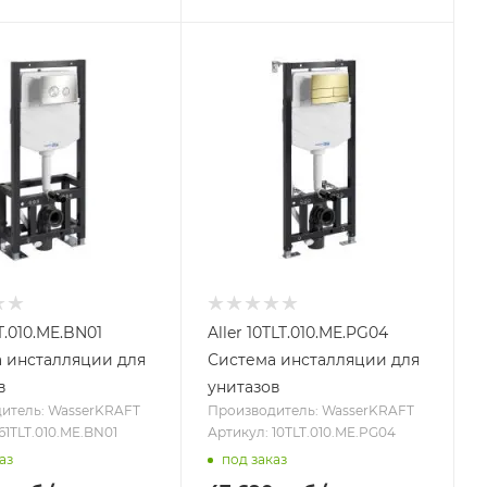
LT.010.ME.BN01
Aller 10TLT.010.ME.PG04
 инсталляции для
Система инсталляции для
в
унитазов
итель: WasserKRAFT
Производитель: WasserKRAFT
61TLT.010.ME.BN01
Артикул: 10TLT.010.ME.PG04
аз
под заказ