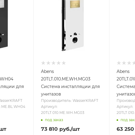
Abens
Abens
L.WH04
20TLT.010.ME.WH.MG03
20TLT.0
лляции для
Система инсталляции для
Система
унитазов
унитазо
WasserKRAFT
Производитель: WasserKRAFT
Производ
10.ME.BL.WH04
Артикул:
Артикул:
20TLT.010.ME.WH.MG03
20TLT.01
под заказ
под зак
/шт
73 810
руб.
/шт
63 250