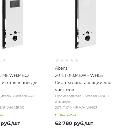
Abens
10.ME.WH.MB03
20TLT.010.ME.WH.WH03
 инсталляции для
Система инсталляции для
в
унитазов
итель: WasserKRAFT
Производитель: WasserKRAFT
Артикул:
0.ME.WH.MB03
20TLT.010.ME.WH.WH03
аз
под заказ
руб.
/шт
62 780
руб.
/шт