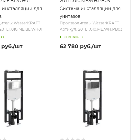
10.ME.BL.WH01
20TLT.010.ME.WH.PB03
 инсталляции для
Система инсталляции для
в
унитазов
итель: WasserKRAFT
Производитель: WasserKRAFT
20TLT.010.ME.BL.WH01
Артикул: 20TLT.010.ME.WH.PB03
аз
под заказ
руб.
/шт
62 780
руб.
/шт